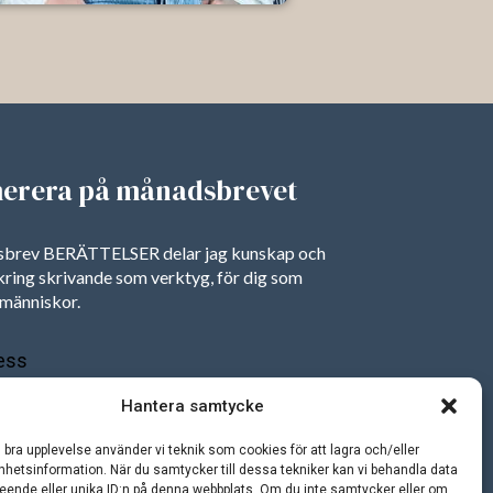
erera på månadsbrevet
dsbrev BERÄTTELSER delar jag kunskap och
 kring skrivande som verktyg, för dig som
människor.
ess
Hantera samtycke
SKICKA
n bra upplevelse använder vi teknik som cookies för att lagra och/eller
a Norlin Media
hetsinformation. När du samtycker till dessa tekniker kan vi behandla data
eende eller unika ID:n på denna webbplats. Om du inte samtycker eller om