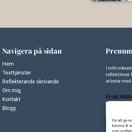
Navigera på sidan
Prenum
Hem
I mitt måna
Texttjänster
reflektioner
arbetar med 
Reflekterande skrivande
Om mig
Email Addr
Kontakt
Blogg
För att ge e
Design av:
Mari
komma åt en
som surfbet