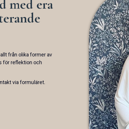
öd med era
kterande
llt från olika former av
s för reflektion och
ntakt via formuläret.