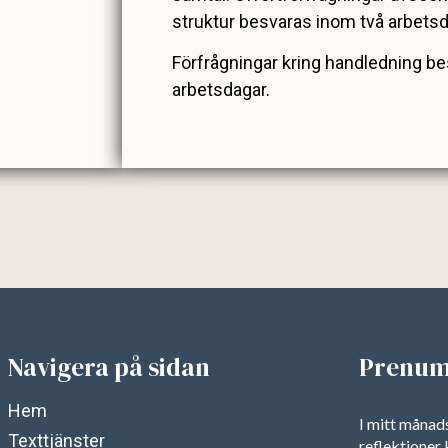
struktur besvaras inom två arbets
Förfrågningar kring handledning b
arbetsdagar.
Navigera på sidan
Prenum
Hem
I mitt måna
Texttjänster
reflektioner