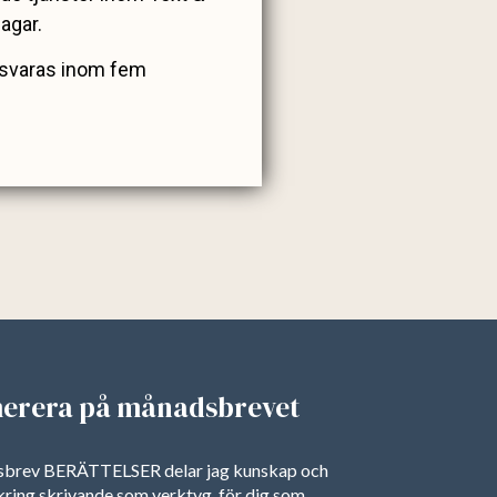
dagar.
esvaras inom fem
erera på månadsbrevet
dsbrev BERÄTTELSER delar jag kunskap och
 kring skrivande som verktyg, för dig som